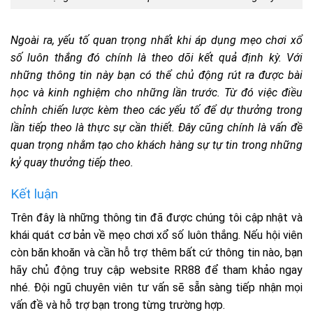
Ngoài ra, yếu tố quan trọng nhất khi áp dụng mẹo chơi xổ
số luôn thắng đó chính là theo dõi kết quả định kỳ. Với
những thông tin này bạn có thể chủ động rút ra được bài
học và kinh nghiệm cho những lần trước. Từ đó việc điều
chỉnh chiến lược kèm theo các yếu tố để dự thưởng trong
lần tiếp theo là thực sự cần thiết. Đây cũng chính là vấn đề
quan trọng nhằm tạo cho khách hàng sự tự tin trong những
kỷ quay thưởng tiếp theo.
Kết luận
Trên đây là những thông tin đã được chúng tôi cập nhật và
khái quát cơ bản về mẹo chơi xổ số luôn thắng. Nếu hội viên
còn băn khoăn và cần hỗ trợ thêm bất cứ thông tin nào, bạn
hãy chủ động truy cập website RR88 để tham khảo ngay
nhé. Đội ngũ chuyên viên tư vấn sẽ sẵn sàng tiếp nhận mọi
vấn đề và hỗ trợ bạn trong từng trường hợp.