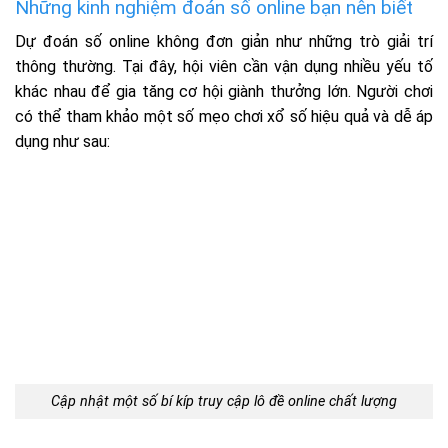
Những kinh nghiệm đoán số online bạn nên biết
Dự đoán số online không đơn giản như những trò giải trí
thông thường. Tại đây, hội viên cần vận dụng nhiều yếu tố
khác nhau để gia tăng cơ hội giành thưởng lớn. Người chơi
có thể tham khảo một số mẹo chơi xổ số hiệu quả và dễ áp
dụng như sau:
Cập nhật một số bí kíp truy cập lô đề online chất lượng