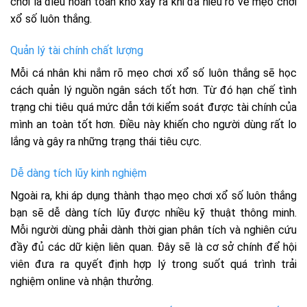
chơi là điều hoàn toàn khó xảy ra khi đã hiểu rõ về mẹo chơi
xổ số luôn thắng.
Quản lý tài chính chất lượng
Mỗi cá nhân khi nắm rõ mẹo chơi xổ số luôn thắng sẽ học
cách quản lý nguồn ngân sách tốt hơn. Từ đó hạn chế tình
trạng chi tiêu quá mức dẫn tới kiểm soát được tài chính của
mình an toàn tốt hơn. Điều này khiến cho người dùng rất lo
lắng và gây ra những trạng thái tiêu cực.
Dễ dàng tích lũy kinh nghiệm
Ngoài ra, khi áp dụng thành thạo mẹo chơi xổ số luôn thắng
bạn sẽ dễ dàng tích lũy được nhiều kỹ thuật thông minh.
Mỗi người dùng phải dành thời gian phân tích và nghiên cứu
đầy đủ các dữ kiện liên quan. Đây sẽ là cơ sở chính để hội
viên đưa ra quyết định hợp lý trong suốt quá trình trải
nghiệm online và nhận thưởng.