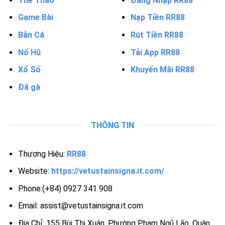
Thể Thao
Đăng Nhập RR88
Game Bài
Nạp Tiền RR88
Bắn Cá
Rút Tiền RR88
Nổ Hũ
Tải App RR88
Xổ Số
Khuyến Mãi RR88
Đá gà
THÔNG TIN
Thương Hiệu:
RR88
Website:
https://vetustainsigna.it.com/
Phone:(+84)
0927 341 908
Email:
assist@vetustainsigna.it.com
Địa Chỉ:
155 Bùi Thị Xuân, Phường Phạm Ngũ Lão, Quận