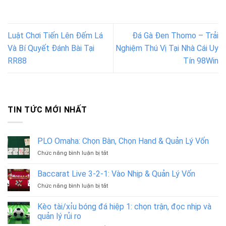
Luật Chơi Tiến Lên Đếm Lá
Đá Gà Đen Thomo – Trải
Và Bí Quyết Đánh Bài Tại
Nghiệm Thú Vị Tại Nhà Cái Uy
RR88
Tín 98Win
TIN TỨC MỚI NHẤT
PLO Omaha: Chọn Bàn, Chọn Hand & Quản Lý Vốn
ở
Chức năng bình luận bị tắt
PLO
Omaha:
Baccarat Live 3-2-1: Vào Nhịp & Quản Lý Vốn
Chọn
ở
Chức năng bình luận bị tắt
Bàn,
Baccarat
Chọn
Live
Hand
Kèo tài/xỉu bóng đá hiệp 1: chọn trận, đọc nhịp và
3-
&
quản lý rủi ro
2-
Quản