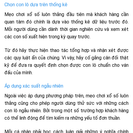
Chọn con lô dựa trên thống kê
Mẹo chơi xổ số luôn thắng đầu tiên mà khách hàng cần
quan tâm đó chính là dựa vào thống kê dữ liệu trước đó.
Mỗi người dùng cần dành thời gian nghiên cứu và xem xét
các con số xuất hiện trong kỳ quay trước.
Từ đó hãy thực hiện thao tác tổng hợp và nhận xét được
các quy luật ẩn của chúng. Vì vậy, hãy cố gắng cân đối thật
kỹ để đưa ra quyết định chọn được con lô chuẩn cho ván
đấu của mình.
Áp dụng xác suất ngẫu nhiên
Ngoài việc áp dụng phương pháp trên, mẹo chơi xổ số luôn
thắng cũng cho phép người dùng thử sức với những cách
con lô ngẫu nhiên. Bởi trong một số trường hợp khách hàng
có thể linh động để tìm kiếm ra những yếu tố đơn thuần.
Mỗi cá nhân phải học cách luận giải những ý nghĩa chính