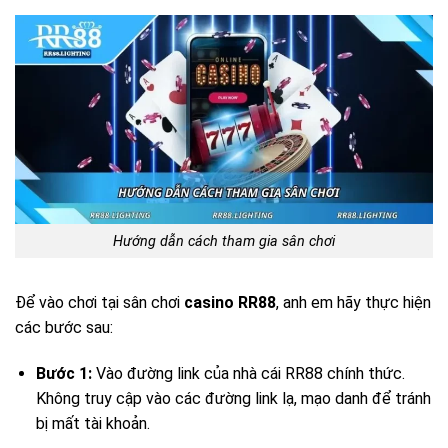
Hướng dẫn cách tham gia sân chơi
Để vào chơi tại sân chơi
casino RR88
, anh em hãy thực hiện
các bước sau:
Bước 1:
Vào đường link của nhà cái RR88 chính thức.
Không truy cập vào các đường link lạ, mạo danh để tránh
bị mất tài khoản.