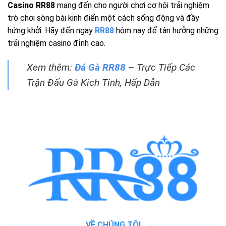
Casino RR88
mang đến cho người chơi cơ hội trải nghiệm
trò chơi sòng bài kinh điển một cách sống động và đầy
hứng khởi. Hãy đến ngay
RR88
hôm nay để tận hưởng những
trải nghiệm casino đỉnh cao.
Xem thêm:
Đá Gà RR88
– Trực Tiếp Các
Trận Đấu Gà Kịch Tính, Hấp Dẫn
VỀ CHÚNG TÔI