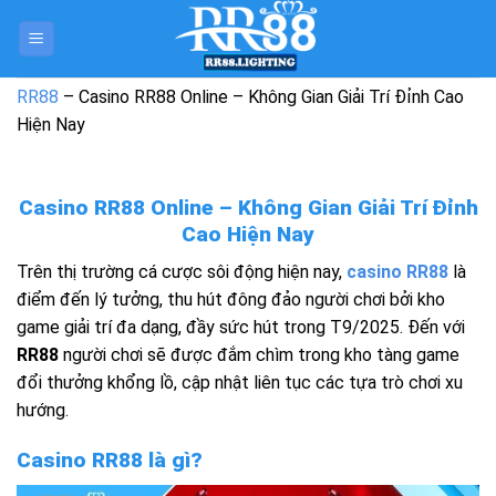
Bỏ
qua
nội
dung
RR88
–
Casino RR88 Online – Không Gian Giải Trí Đỉnh Cao
Hiện Nay
Casino RR88 Online – Không Gian Giải Trí Đỉnh
Cao Hiện Nay
Trên thị trường cá cược sôi động hiện nay,
casino RR88
là
điểm đến lý tưởng, thu hút đông đảo người chơi bởi kho
game giải trí đa dạng, đầy sức hút trong T9/2025. Đến với
RR88
người chơi sẽ được đắm chìm trong kho tàng game
đổi thưởng khổng lồ, cập nhật liên tục các tựa trò chơi xu
hướng.
Casino RR88 là gì?