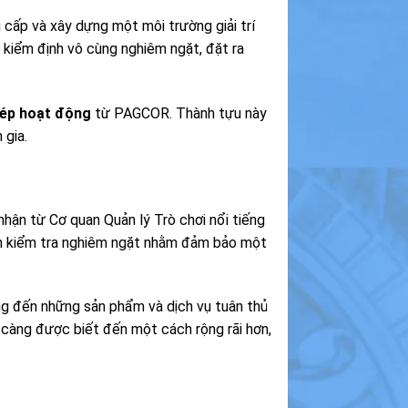
cấp và xây dựng một môi trường giải trí
kiểm định vô cùng nghiêm ngặt, đặt ra
hép hoạt động
từ PAGCOR. Thành tựu này
 gia.
hận từ Cơ quan Quản lý Trò chơi nổi tiếng
ình kiểm tra nghiêm ngặt nhằm đảm bảo một
g đến những sản phẩm và dịch vụ tuân thủ
 càng được biết đến một cách rộng rãi hơn,