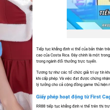
Tiếp tục khẳng định vị thế của bản thân t
cao của Costa Rica. Đây chính là một trong
trong ngành đổi thưởng trực tuyến.
Tương tự như các tổ chức giải trí uy tín kh
khi cấp phép. Và việc đạt được chứng nhận 
lý tưởng cho cả cộng đồng game thủ hiện n
Giấy phép hoạt động từ First Ca
RR88 tiếp tục khẳng định vị thế trên thị t