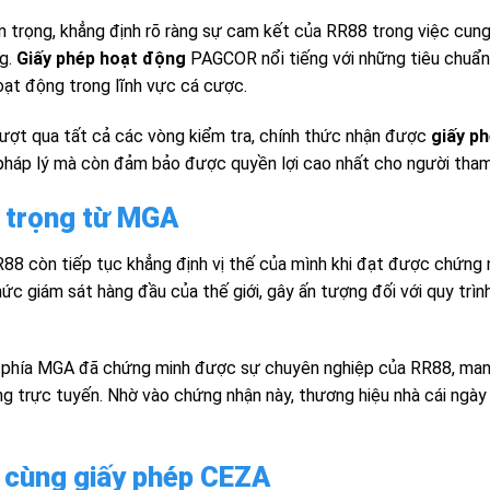
 trọng, khẳng định rõ ràng sự cam kết của RR88 trong việc cung 
ng.
Giấy phép hoạt động
PAGCOR nổi tiếng với những tiêu chuẩn 
hoạt động trong lĩnh vực cá cược.
ượt qua tất cả các vòng kiểm tra, chính thức nhận được
giấy p
 pháp lý mà còn đảm bảo được quyền lợi cao nhất cho người tham
 trọng từ MGA
88 còn tiếp tục khẳng định vị thế của mình khi đạt được chứng n
ức giám sát hàng đầu của thế giới, gây ấn tượng đối với quy tr
a phía MGA đã chứng minh được sự chuyên nghiệp của RR88, man
ng trực tuyến. Nhờ vào chứng nhận này, thương hiệu nhà cái ngày
 cùng giấy phép CEZA