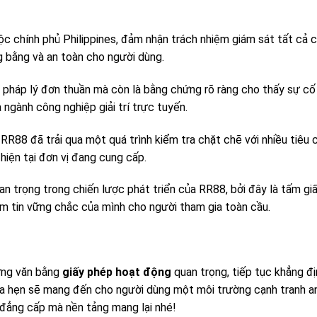
uộc chính phủ Philippines, đảm nhận trách nhiệm giám sát tất c
g bằng và an toàn cho người dùng.
 pháp lý đơn thuần mà còn là bằng chứng rõ ràng cho thấy sự c
ngành công nghiệp giải trí trực tuyến.
R88 đã trải qua một quá trình kiểm tra chặt chẽ với nhiều tiêu c
hiện tại đơn vị đang cung cấp.
n trọng trong chiến lược phát triển của RR88, bởi đây là tấm gi
iềm tin vững chắc của mình cho người tham gia toàn cầu.
ững văn bằng
giấy phép hoạt động
quan trọng, tiếp tục khẳng đị
ứa hẹn sẽ mang đến cho người dùng một môi trường cạnh tranh a
 đẳng cấp mà nền tảng mang lại nhé!