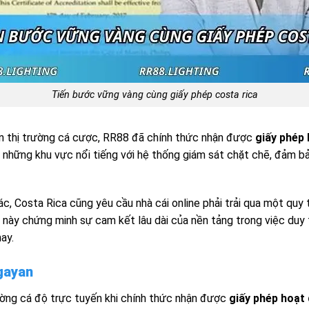
Tiến bước vững vàng cùng giấy phép costa rica
rên thị trường cá cược, RR88 đã chính thức nhận được
giấy phép
 những khu vực nổi tiếng với hệ thống giám sát chặt chẽ, đảm bảo
ác, Costa Rica cũng yêu cầu nhà cái online phải trải qua một quy
này chứng minh sự cam kết lâu dài của nền tảng trong việc duy tr
ay.
gayan
rường cá độ trực tuyến khi chính thức nhận được
giấy phép hoạt