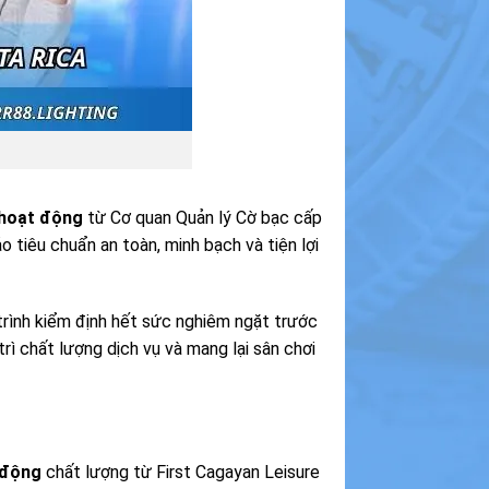
 hoạt động
từ Cơ quan Quản lý Cờ bạc cấp
 tiêu chuẩn an toàn, minh bạch và tiện lợi
 trình kiểm định hết sức nghiêm ngặt trước
ì chất lượng dịch vụ và mang lại sân chơi
 động
chất lượng từ First Cagayan Leisure