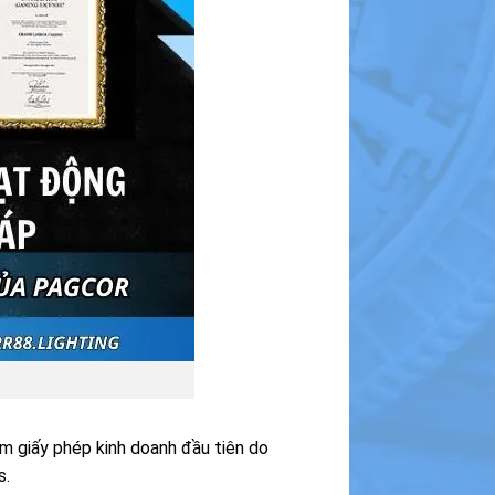
m giấy phép kinh doanh đầu tiên do
s.