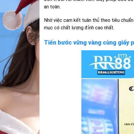
an toàn.
Nhờ việc cam kết tuân thủ theo tiêu chuẩn
mục có chất lượng đỉnh cao nhất.
Tiến bước vững vàng cùng giấy 